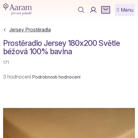
Přejít
NÁKUPNÍ
na
KOŠÍK
obsah
Jersey Prostěradla
Prostěradlo Jersey 180x200 Světle
béžová 100% bavlna
171
Průměrné
3 hodnocení
Podrobnosti hodnocení
hodnocení
produktu
je
4,3
z
5
hvězdiček.