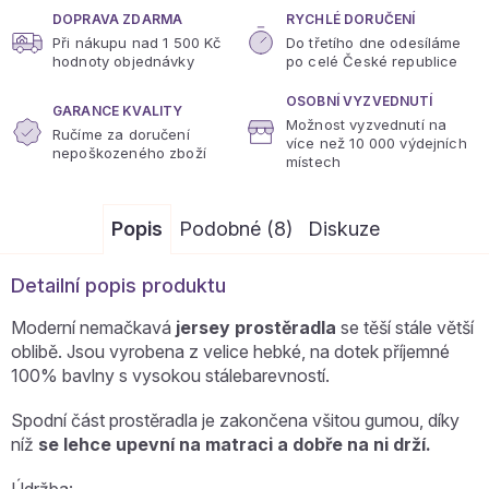
DOPRAVA ZDARMA
RYCHLÉ DORUČENÍ
Při nákupu nad 1 500 Kč
Do třetího dne odesíláme
hodnoty objednávky
po celé České republice
OSOBNÍ VYZVEDNUTÍ
GARANCE KVALITY
Možnost vyzvednutí na
Ručíme za doručení
více
než 10 000 výdejních
nepoškozeného zboží
místech
Popis
Podobné (8)
Diskuze
Detailní popis produktu
Moderní nemačkavá
jersey prostěradla
se těší stále větší
oblibě. Jsou vyrobena z velice hebké, na dotek příjemné
100% bavlny s vysokou stálebarevností.
Spodní část prostěradla je zakončena všitou gumou, díky
níž
se lehce upevní na matraci a dobře na ni drží.