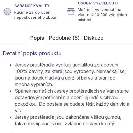
OSOBNÍ VYZVEDNUTÍ
GARANCE KVALITY
Možnost vyzvednutí na
Ručíme za doručení
více
než 10 000 výdejních
nepoškozeného zboží
místech
Popis
Podobné (8)
Diskuze
Detailní popis produktu
Jersey prostěradla vynikají genialitou zpracovaní
100% bavlny, ze které jsou vyrobeny. Nemačkají se,
jsou na dotek hladivá a udrží si barvu a tvar i po
mnoha vypráních.
Spánek na naších Jesrey prostěradlech se Vám stane
opravdovým potěšením a ocení jej i lidé s citlivou
pokožkou. Do postele se budete těšít každý den víc a
víc.
Jersey prostěradla jsou zakončena všitou gumou,
takže manipulaci s nimi zvládne doslova každý.