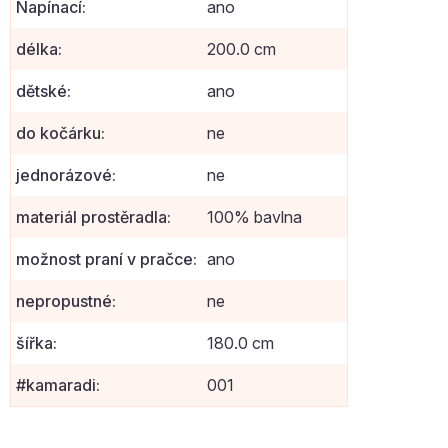
Napínací
:
ano
délka
:
200.0 cm
dětské
:
ano
do kočárku
:
ne
jednorázové
:
ne
materiál prostěradla
:
100% bavlna
možnost praní v pračce
:
ano
nepropustné
:
ne
šířka
:
180.0 cm
#kamaradi
:
001