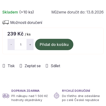
Skladem
(>10 ks)
13.8.2026
Možnosti doručení
239 Kč
/ ks
Měrná
cena:
Přidat do košíku
Tisk
Zeptat se
Sdílet
DOPRAVA ZDARMA
RYCHLÉ DORUČENÍ
Při nákupu nad 1 500 Kč
Do třetího dne odesíláme
hodnoty objednávky
po celé České republice