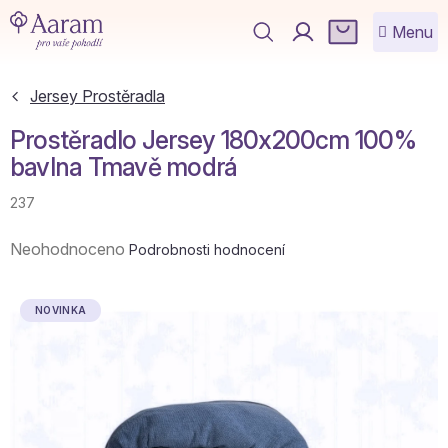
Přejít
NÁKUPNÍ
na
KOŠÍK
obsah
Jersey Prostěradla
Prostěradlo Jersey 180x200cm 100%
bavlna Tmavě modrá
237
Průměrné
Neohodnoceno
Podrobnosti hodnocení
hodnocení
produktu
je
NOVINKA
0,0
z
5
hvězdiček.