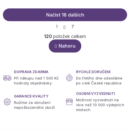
Načíst 18 dalších
S
1
7
t
O
r
120
položek celkem
á
v
n
l
Nahoru
k
á
o
d
v
a
á
c
n
í
í
DOPRAVA ZDARMA
RYCHLÉ DORUČENÍ
p
Při nákupu nad 1 500 Kč
Do třetího dne odesíláme
r
hodnoty objednávky
po celé České republice
v
k
OSOBNÍ VYZVEDNUTÍ
GARANCE KVALITY
y
Možnost vyzvednutí na
Ručíme za doručení
v
více
než 10 000 výdejních
nepoškozeného zboží
ý
místech
p
i
s
Z