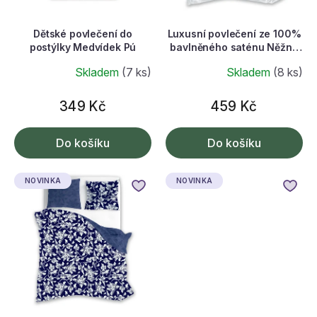
d
u
k
Dětské povlečení do
Luxusní povlečení ze 100%
t
postýlky Medvídek Pú
bavlněného saténu Něžná
ů
krajka
Skladem
(7 ks)
Skladem
(8 ks)
349 Kč
459 Kč
Do košíku
Do košíku
NOVINKA
NOVINKA