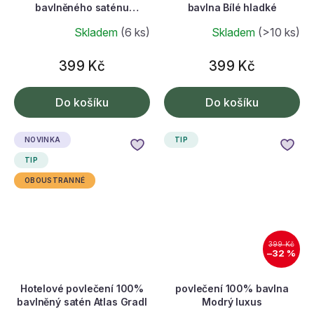
bavlněného saténu
bavlna Bílé hladké
Aquarell Flower
Skladem
(6 ks)
Skladem
(>10 ks)
399 Kč
399 Kč
Do košíku
Do košíku
NOVINKA
TIP
TIP
OBOUSTRANNÉ
399 Kč
–32 %
Hotelové povlečení 100%
povlečení 100% bavlna
bavlněný satén Atlas Gradl
Modrý luxus