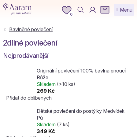
Přejít
NÁKUPNÍ
na
KOŠÍK
0
obsah
Bavlněné povlečení
2dílné povlečení
Nejprodávanější
Originální povlečení 100% bavlna pnoucí
Růže
Skladem
(>10 ks)
269 Kč
Přidat do oblíbených
Dětské povlečení do postýlky Medvídek
Pú
Skladem
(7 ks)
349 Kč