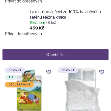
Přidat do oblíbených
Luxusní povlečení ze 100% bavlněného
saténu Něžná krajka
Skladem
(8 ks)
459 Kč
Přidat do oblíbených
Otevřít filtr
V
NOVINKA
NOVINKA
ý
p
TIP
i
OBOUSTRANNÉ
s
p
r
o