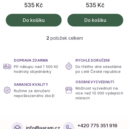
535 Kč
535 Kč
Do košíku
Do košíku
2
položek celkem
O
v
l
á
DOPRAVA ZDARMA
RYCHLÉ DORUČENÍ
d
Při nákupu nad 1 500 Kč
Do třetího dne odesíláme
a
hodnoty objednávky
po celé České republice
c
í
OSOBNÍ VYZVEDNUTÍ
p
GARANCE KVALITY
Možnost vyzvednutí na
r
Ručíme za doručení
více
než 10 000 výdejních
v
nepoškozeného zboží
místech
k
y
v
ý
Z
p
á
+420 775 351 916
i
info
@
aaram.cz