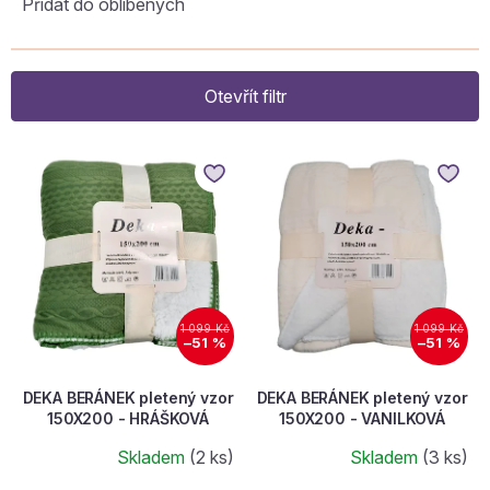
Přidat do oblíbených
Otevřít filtr
V
ý
p
i
s
p
r
o
1 099 Kč
1 099 Kč
d
–51 %
–51 %
u
k
DEKA BERÁNEK pletený vzor
DEKA BERÁNEK pletený vzor
t
150X200 - HRÁŠKOVÁ
150X200 - VANILKOVÁ
ů
Skladem
(2 ks)
Skladem
(3 ks)