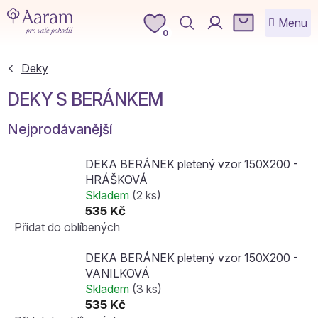
Přejít
NÁKUPNÍ
na
KOŠÍK
0
obsah
Deky
DEKY S BERÁNKEM
Nejprodávanější
DEKA BERÁNEK pletený vzor 150X200 -
HRÁŠKOVÁ
Skladem
(2 ks)
535 Kč
Přidat do oblíbených
DEKA BERÁNEK pletený vzor 150X200 -
VANILKOVÁ
Skladem
(3 ks)
535 Kč