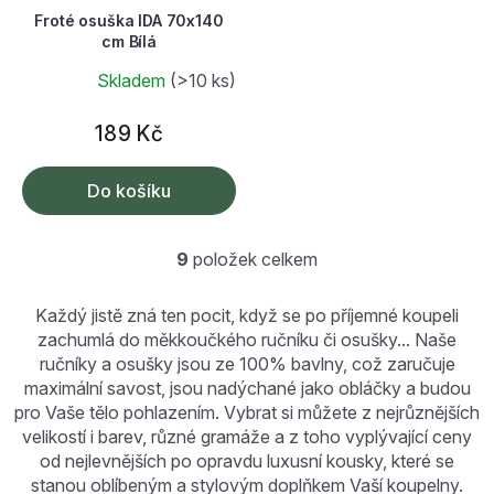
Froté osuška IDA 70x140
cm Bílá
Skladem
(>10 ks)
189 Kč
Do košíku
9
položek celkem
O
v
l
Každý jistě zná ten pocit, když se po příjemné koupeli
á
zachumlá do měkkoučkého ručníku či osušky... Naše
d
ručníky a osušky jsou ze 100% bavlny, což zaručuje
a
maximální savost, jsou nadýchané jako obláčky a budou
c
pro Vaše tělo pohlazením. Vybrat si můžete z nejrůznějších
í
p
velikostí i barev, různé gramáže a z toho vyplývající ceny
r
od nejlevnějších po opravdu luxusní kousky, které se
v
stanou oblíbeným a stylovým doplňkem Vaší koupelny.