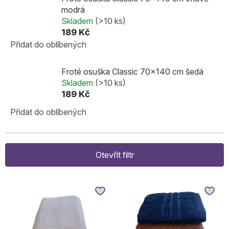
modrá
Skladem
(>10 ks)
189 Kč
Přidat do oblíbených
Froté osuška Classic 70x140 cm šedá
Skladem
(>10 ks)
189 Kč
Přidat do oblíbených
Otevřít filtr
V
ý
p
i
s