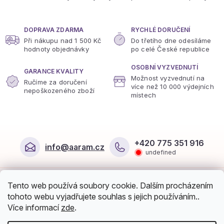
k
y
v
ý
DOPRAVA ZDARMA
RYCHLÉ DORUČENÍ
p
Při nákupu nad 1 500 Kč
Do třetího dne odesíláme
i
hodnoty objednávky
po celé České republice
s
u
OSOBNÍ VYZVEDNUTÍ
GARANCE KVALITY
Možnost vyzvednutí na
Ručíme za doručení
více
než 10 000 výdejních
nepoškozeného zboží
místech
Z
á
+420 775 351 916
info
@
aaram.cz
p
undefined
a
t
O nákupu
í
Tento web používá soubory cookie. Dalším procházením
Můj účet
tohoto webu vyjadřujete souhlas s jejich používáním..
Více informací
zde
.
Možnosti dopravy a platby