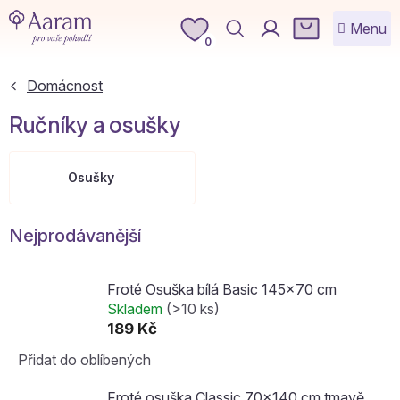
Přejít
NÁKUPNÍ
na
KOŠÍK
0
obsah
Domácnost
Ručníky a osušky
Osušky
Nejprodávanější
Froté Osuška bílá Basic 145x70 cm
Skladem
(>10 ks)
189 Kč
Přidat do oblíbených
Froté osuška Classic 70x140 cm tmavě