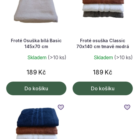
p
r
o
d
u
k
Froté Osuška bílá Basic
Froté osuška Classic
t
145x70 cm
70x140 cm tmavě modrá
ů
Skladem
(>10 ks)
Skladem
(>10 ks)
189 Kč
189 Kč
Do košíku
Do košíku