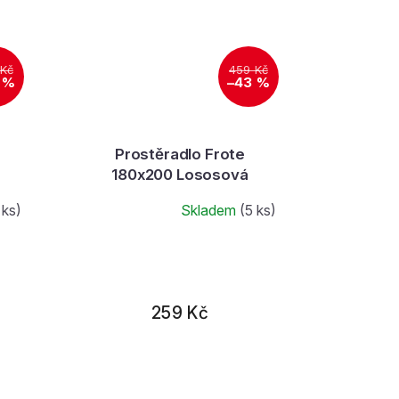
 Kč
459 Kč
 %
–43 %
Prostěradlo Frote
180x200 Lososová
 ks)
Skladem
(5 ks)
259 Kč