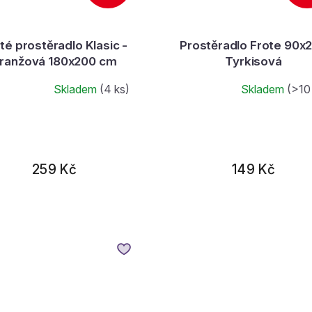
té prostěradlo Klasic -
Prostěradlo Frote 90x
ranžová 180x200 cm
Tyrkisová
Skladem
(4 ks)
Skladem
(>10
259 Kč
149 Kč