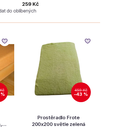
259 Kč
dat do oblíbených
 Kč
459 Kč
 %
–43 %
Prostěradlo Frote
,
200x200 světle zelená