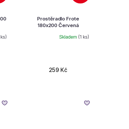
200
Prostěradlo Frote
180x200 Červená
 ks)
Skladem
(1 ks)
259 Kč