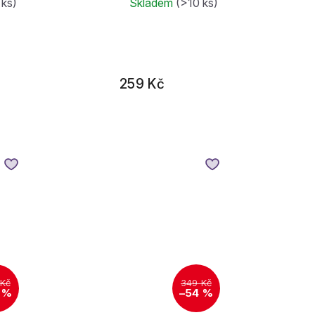
 ks)
Skladem
(>10 ks)
259 Kč
 Kč
349 Kč
 %
–54 %