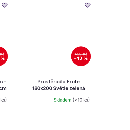
 Kč
459 Kč
 %
–43 %
c -
Prostěradlo Frote
 cm
180x200 Světle zelená
 ks)
Skladem
(>10 ks)