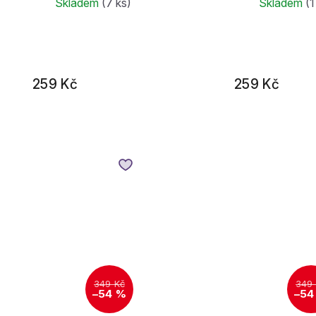
Skladem
(7 ks)
Skladem
(1
259 Kč
259 Kč
349 Kč
349
–54 %
–54