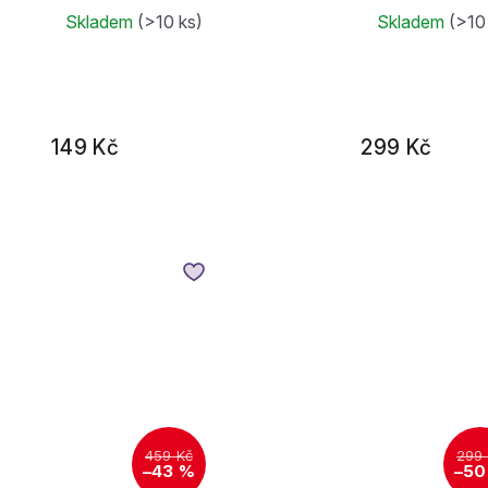
Oranžová
Skladem
(>10 ks)
Skladem
(>10
149 Kč
299 Kč
459 Kč
299
–43 %
–50