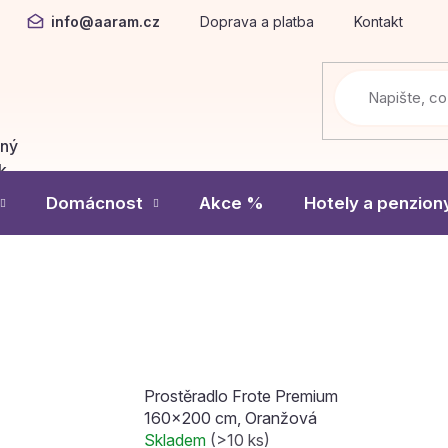
info@aaram.cz
Doprava a platba
Kontakt
dný
Í
k
Domácnost
Akce %
Hotely a penzion
Prostěradlo Frote Premium
160x200 cm, Oranžová
Skladem
(>10 ks)