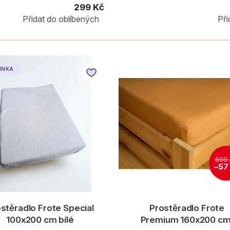
299 Kč
Přidat do oblíbených
Při
INKA
699
–57
stěradlo Frote Special
Prostěradlo Frote
100x200 cm bílé
Premium 160x200 cm