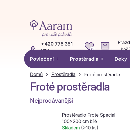
Přejít
na
obsah
Práz
+420 775 351
NÁKUPN
koší
0
916
KOŠÍK
undefined
Povlečení
Prostěradla
Deky
Domů
Prostěradla
Froté prostěradla
Froté prostěradla
Nejprodávanější
Prostěradlo Frote Special
100x200 cm bílé
Skladem
(>10 ks)