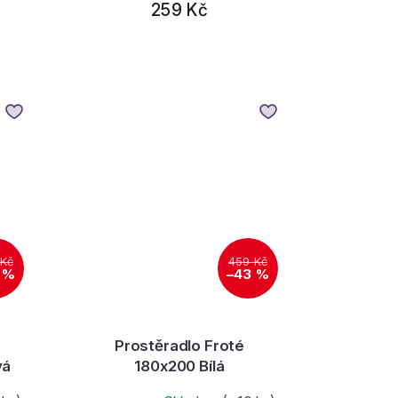
259 Kč
 Kč
459 Kč
 %
–43 %
Prostěradlo Froté
vá
180x200 Bílá