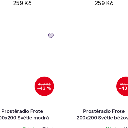
259 Kč
259 Kč
459 Kč
459
–43 %
–43
Prostěradlo Frote
Prostěradlo Frote
00x200 Světle modrá
200x200 Světle béžo