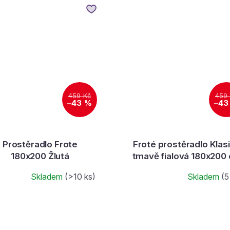
459 Kč
459
–43 %
–43
Prostěradlo Frote
Froté prostěradlo Klasi
180x200 Žlutá
tmavě fialová 180x200
Skladem
(>10 ks)
Skladem
(5