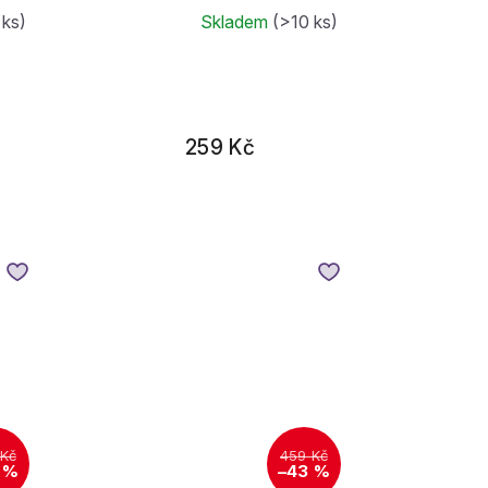
 ks)
Skladem
(>10 ks)
259 Kč
 Kč
459 Kč
 %
–43 %