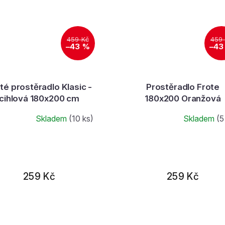
459 Kč
459
–43 %
–43
té prostěradlo Klasic -
Prostěradlo Frote
cihlová 180x200 cm
180x200 Oranžová
Skladem
(10 ks)
Skladem
(5
259 Kč
259 Kč