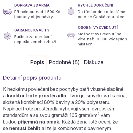
DOPRAVA ZDARMA
RYCHLÉ DORUČENÍ
Při nákupu nad 1 500 Kč
Do třetího dne odesíláme
hodnoty objednávky
po celé České republice
OSOBNÍ VYZVEDNUTÍ
GARANCE KVALITY
Možnost vyzvednutí na
Ručíme za doručení
více
než 10 000 výdejních
nepoškozeného zboží
místech
Popis
Podobné (8)
Diskuze
Detailní popis produktu
K hezkému povlečení bez pochyby patří vkusně sladěné
a
kvalitní froté prostěradlo
. Tvoří jej smyčková tkanina,
složená kombinací 80% bavlny a 20% polyesteru.
Napínací froté prostěradla vyhovují všem evropským
2
standardům a se svou gramáží 165 gramů/m
vám
budou
příjemná na omak.
Každá žena jistě ocení, že
se
nemusí žehlit
a lze je kombinovat s bavlněným