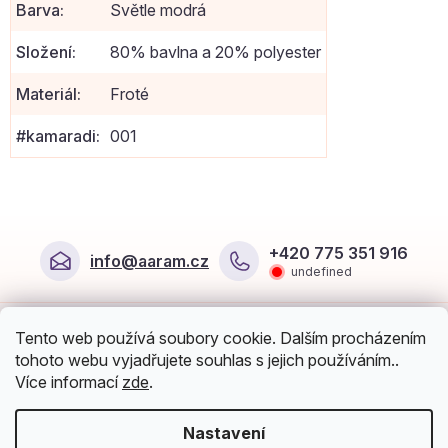
Barva
:
Světle modrá
Složení
:
80% bavlna a 20% polyester
Materiál
:
Froté
#kamaradi
:
001
Z
á
+420 775 351 916
info
@
aaram.cz
p
undefined
a
t
O nákupu
í
Tento web používá soubory cookie. Dalším procházením
Můj účet
tohoto webu vyjadřujete souhlas s jejich používáním..
Více informací
zde
.
Možnosti dopravy a platby
Nastavení
Sledujte nás na sociálních sítích