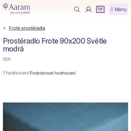
Přejít
NÁKUPNÍ
na
KOŠÍK
obsah
Froté prostěradla
Prostěradlo Frote 90x200 Světle
modrá
059
Průměrné
1 hodnocení
Podrobnosti hodnocení
hodnocení
produktu
je
4,0
z
5
hvězdiček.