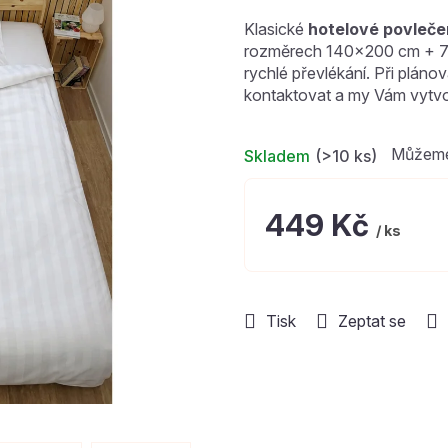
hodnocení
Klasické
hotelové povleče
produktu
rozměrech 140x200 cm + 
je
rychlé převlékání. Při plán
0,0
kontaktovat a my Vám vytv
z
5
hvězdiček.
Skladem
(>10 ks)
449 Kč
/ ks
Měrná
cena:
Tisk
Zeptat se