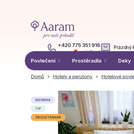
Přejít
na
obsah
+420 775 351 916
Prázdný 
NÁKUPN
undefined
KOŠÍK
Povlečení
Prostěradla
Deky
Domů
Hotely a penziony
Hotelové povl
NOVINKA
TIP
OBOUSTRANNÉ