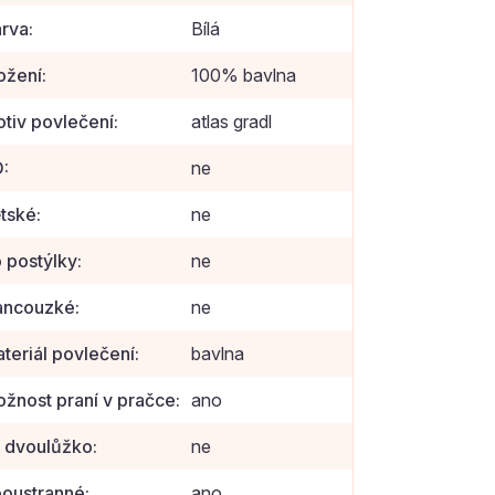
rva
:
Bílá
ožení
:
100% bavlna
tiv povlečení
:
atlas gradl
D
:
ne
tské
:
ne
 postýlky
:
ne
ancouzké
:
ne
teriál povlečení
:
bavlna
žnost praní v pračce
:
ano
 dvoulůžko
:
ne
oustranné
:
ano