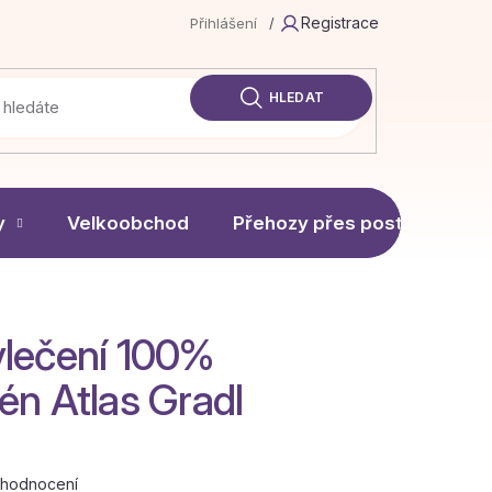
Registrace
Přihlášení
/
HLEDAT
y
Velkoobchod
Přehozy přes postel
vlečení 100%
én Atlas Gradl
 hodnocení