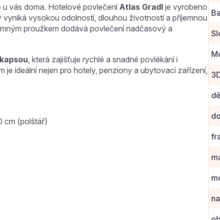
mo u vás doma. Hotelové povlečení
Atlas Gradl
je vyrobeno
Ba
rý vyniká vysokou odolností, dlouhou životností a příjemnou
s jemným proužkem dodává povlečení nadčasový a
Sl
Mo
 kapsou
, která zajišťuje rychlé a snadné povlékání i
m je ideální nejen pro hotely, penziony a ubytovací zařízení,
3
dě
do
0 cm (polštář)
fr
ma
mo
na
ob