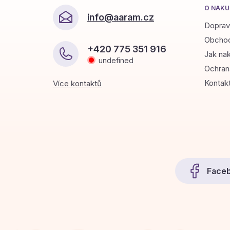
p
O NÁKU
a
info
@
aaram.cz
t
Doprav
í
Obchod
+420 775 351 916
Jak na
undefined
Ochran
Kontak
Více kontaktů
Face