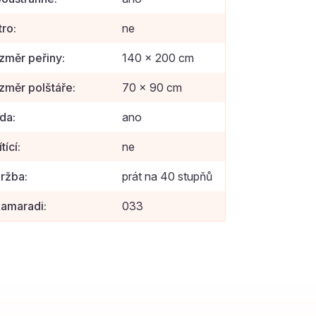
tro
:
ne
změr peřiny
:
140 x 200 cm
změr polštáře
:
70 x 90 cm
da
:
ano
ítící
:
ne
ržba
:
prát na 40 stupňů
amaradi
:
033