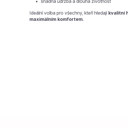
snadná údržba a dlouhá životnost
Ideální volba pro všechny, kteří hledají
kvalitní
maximálním komfortem
.
Z
á