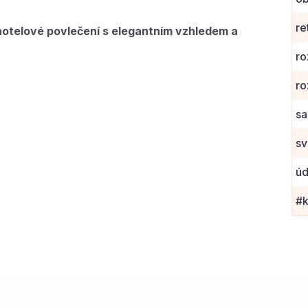
re
 hotelové povlečení s elegantním vzhledem a
ro
ro
sa
sv
úd
#k