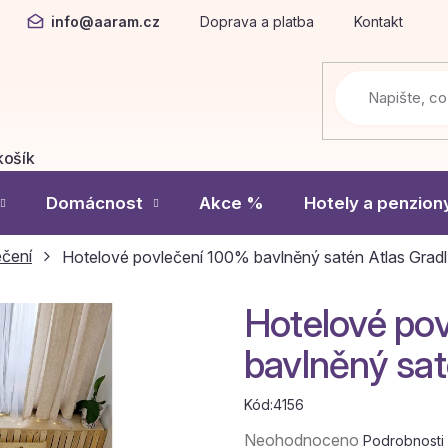
info@aaram.cz
Doprava a platba
Kontakt
košík
Í
Domácnost
Akce %
Hotely a penzion
ečení
Hotelové povlečení 100% bavlněný satén Atlas Gradl
Hotelové po
bavlněný sat
Kód:
4156
Průměrné
Neohodnoceno
Podrobnosti