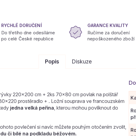
RYCHLÉ DORUČENÍ
GARANCE KVALITY
Do třetího dne odesíláme
Ručíme za doručení
po celé České republice
nepoškozeného zboží
Popis
Diskuze
Do
krývky 220x200 cm + 2ks 70x80 cm povlak na polštář
Ka
230x220 prostěradlo + . Ložní souprava ve francouzském
 tedy
jedna velká peřina
, kterou mohou povlíknout do
R
př
tohoto povlečení si navíc můžete pouhým otočením zvolit,
R
du či bílé na podkladu béžovém.