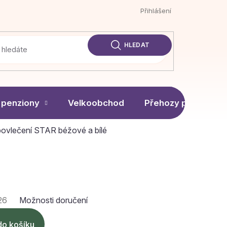
Přihlášení
HLEDAT
 penziony
Velkoobchod
Přehozy přes poste
ovlečení STAR béžové a bílé
26
Možnosti doručení
do košíku