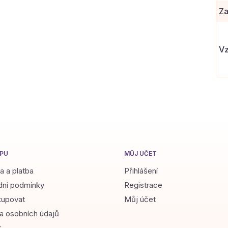
Za
Vz
PU
MŮJ ÚČET
a a platba
Přihlášení
ní podmínky
Registrace
kupovat
Můj účet
a osobních údajů
t