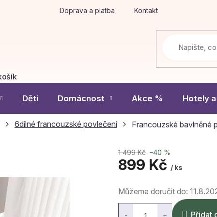
Doprava a platba
Kontakt
košík
Í
Děti
Domácnost
Akce %
Hotely a
6dílné francouzské povlečení
Francouzské bavlněné p
1 499 Kč
–40 %
899 Kč
/ ks
Měrná
Můžeme doručit do:
11.8.20
cena:
Přidat 