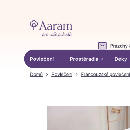
Přejít
na
obsah
Prázdný 
NÁKUPN
KOŠÍK
Povlečení
Prostěradla
Deky
Domů
Povlečení
Francouzské povlečení