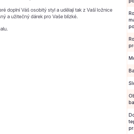
po
é doplní Váš osobitý styl a udělají tak z Vaší ložnice
R
sný a užitečný dárek pro Vaše blízké.
ma
po
alu.
R
pr
Mo
Ba
Sl
O
ba
D
te
pr