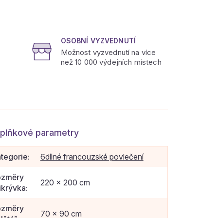
OSOBNÍ VYZVEDNUTÍ
Možnost vyzvednutí na více
než 10 000 výdejních místech
plňkové parametry
tegorie
:
6dílné francouzské povlečení
ozměry
220 x 200 cm
ikrývka
:
ozměry
70 x 90 cm