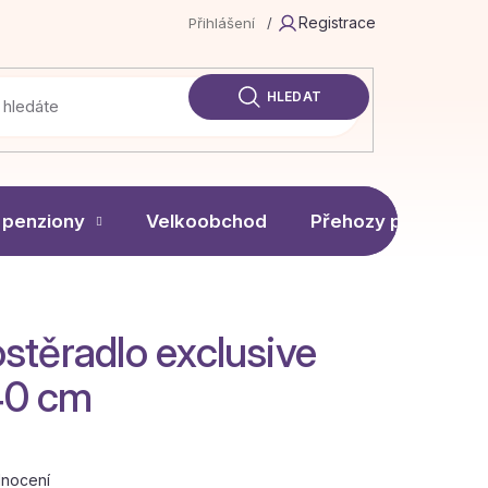
Registrace
Přihlášení
/
HLEDAT
 penziony
Velkoobchod
Přehozy přes poste
stěradlo exclusive
40 cm
dnocení