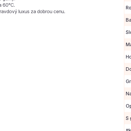
na 60°C.
R
ravdový luxus za dobrou cenu.
Ba
Sl
Ma
Ho
Do
G
Na
Op
S
#k