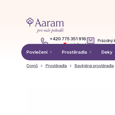
Přejít
na
obsah
+420 775 351 916
Prázdný 
NÁKUPN
undefined
KOŠÍK
Povlečení
Prostěradla
Deky
Domů
Prostěradla
Bavlněná prostěradla