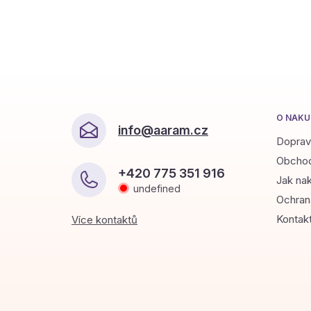
Z
á
p
O NÁKU
a
info
@
aaram.cz
t
Doprav
í
Obchod
+420 775 351 916
Jak na
undefined
Ochran
Kontak
Více kontaktů