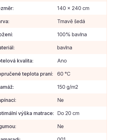
ozměr
:
140 x 240 cm
rva
:
Tmavě šedá
ožení
:
100% bavlna
teriál
:
bavlna
telová kvalita
:
Ano
pručené teplota praní
:
60 °C
ramáž
:
150 g/m2
pínací
:
Ne
timální výška matrace
:
Do 20 cm
 gumou
:
Ne
amaradi
:
001