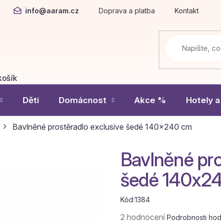
info@aaram.cz
Doprava a platba
Kontakt
košík
Í
Děti
Domácnost
Akce %
Hotely a
Bavlněné prostěradlo exclusive šedé 140x240 cm
Bavlněné pro
šedé 140x2
Kód:
1384
Průměrné
2 hodnocení
Podrobnosti ho