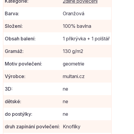
Kategorie
:
2dílné povlečení
Barva
:
Oranžová
Složení
:
100% bavlna
Obsah balení
:
1 přikrývka + 1 polštář
Gramáž
:
130 g/m2
Motiv povlečení
:
geometrie
Výrobce
:
multani.cz
3D
:
ne
dětské
:
ne
do postýlky
:
ne
druh zapínání povlečení
:
Knoflíky