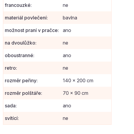
francouzké
:
ne
materiál povlečení
:
bavlna
možnost praní v pračce
:
ano
na dvoulůžko
:
ne
oboustranné
:
ano
retro
:
ne
rozměr peřiny
:
140 x 200 cm
rozměr polštáře
:
70 x 90 cm
sada
:
ano
svítící
:
ne