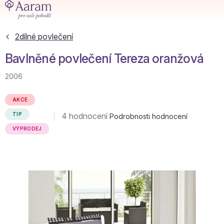
Přejít
na
obsah
2dílné povlečení
Bavlněné povlečení Tereza oranžová
2006
AKCE
Průměrné
4 hodnocení
TIP
Podrobnosti hodnocení
hodnocení
VÝPRODEJ
produktu
je
4,8
z
5
hvězdiček.