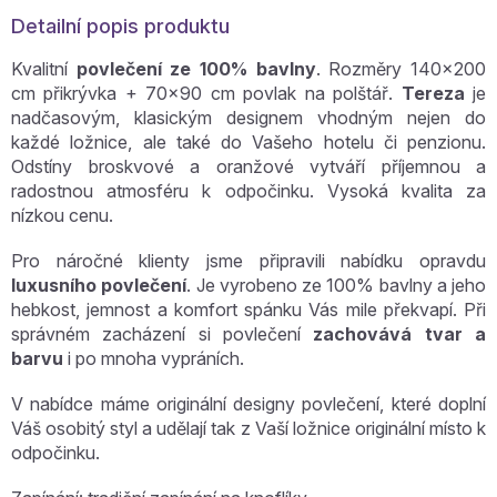
Detailní popis produktu
Kvalitní
povlečení ze 100% bavlny
. Rozměry 140x200
cm přikrývka + 70x90 cm povlak na polštář.
Tereza
je
nadčasovým, klasickým designem vhodným nejen do
každé ložnice, ale také do Vašeho hotelu či penzionu.
Odstíny broskvové a oranžové vytváří příjemnou a
radostnou atmosféru k odpočinku. Vysoká kvalita za
nízkou cenu.
Pro náročné klienty jsme připravili nabídku opravdu
luxusního povlečení
. Je vyrobeno ze 100% bavlny a jeho
hebkost, jemnost a komfort spánku Vás mile překvapí. Při
správném zacházení si povlečení
zachovává tvar a
barvu
i po mnoha vypráních.
V nabídce máme originální designy povlečení, které doplní
Váš osobitý styl a udělají tak z Vaší ložnice originální místo k
odpočinku.