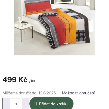
499 Kč
/ ks
Měrná
Můžeme doručit do:
12.8.2026
Možnosti doručení
cena:
Přidat do košíku