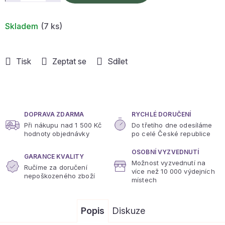
Skladem
(7 ks)
Tisk
Zeptat se
Sdílet
DOPRAVA ZDARMA
RYCHLÉ DORUČENÍ
Při nákupu nad 1 500 Kč
Do třetího dne odesíláme
hodnoty objednávky
po celé České republice
OSOBNÍ VYZVEDNUTÍ
GARANCE KVALITY
Možnost vyzvednutí na
Ručíme za doručení
více
než 10 000 výdejních
nepoškozeného zboží
místech
Popis
Diskuze