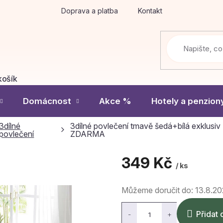
Doprava a platba
Kontakt
košík
Í
Domácnost
Akce %
Hotely a penzion
3dílné
3dílné povlečení tmavě šedá+bílá exkl
povlečení
ZDARMA
349 Kč
/ ks
Měrná
Můžeme doručit do:
13.8.2
cena:
Přidat 