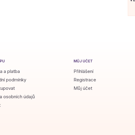
PU
MŮJ ÚČET
a a platba
Přihlášení
ní podmínky
Registrace
kupovat
Můj účet
a osobních údajů
t