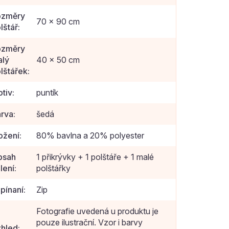
ozměry
70 x 90 cm
lštář
:
ozměry
lý
40 x 50 cm
lštářek
:
tiv
:
puntík
rva
:
šedá
ožení
:
80% bavlna a 20% polyester
bsah
1 přikrývky + 1 polštáře + 1 malé
lení
:
polštářky
pínaní
:
Zip
Fotografie uvedená u produktu je
pouze ilustrační. Vzor i barvy
hled
: