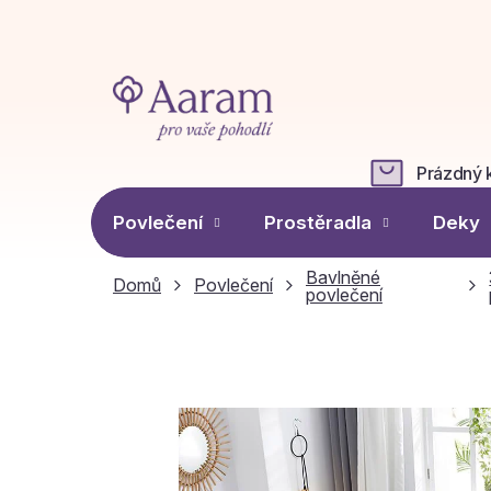
Přejít
na
obsah
Prázdný 
NÁKUPN
KOŠÍK
Povlečení
Prostěradla
Deky
Bavlněné
Domů
Povlečení
povlečení