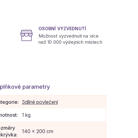
OSOBNÍ VYZVEDNUTÍ
Možnost vyzvednutí na více
než 10 000 výdejních místech
plňkové parametry
tegorie
:
3dílné povlečení
otnost
:
1 kg
ozměry
140 x 200 cm
ikrývka
: