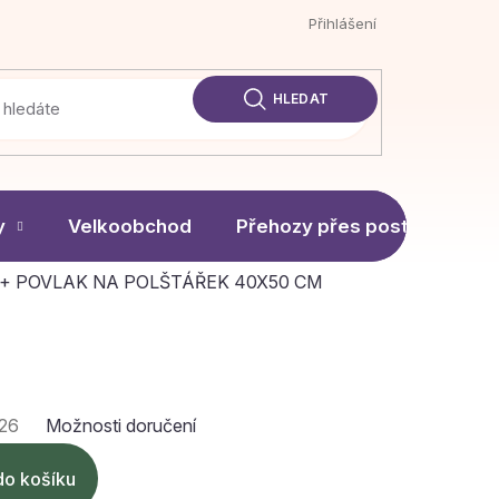
Přihlášení
HLEDAT
y
Velkoobchod
Přehozy přes postel
usiv + POVLAK NA POLŠTÁŘEK 40X50 CM
026
Možnosti doručení
do košíku