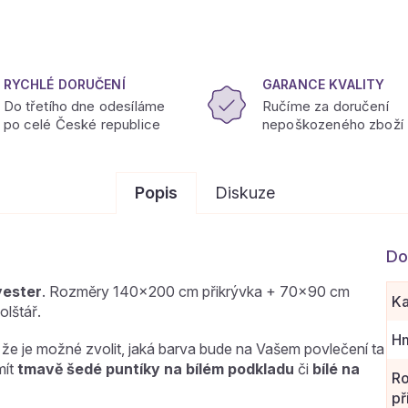
RYCHLÉ DORUČENÍ
GARANCE KVALITY
Do třetího dne odesíláme
Ručíme za doručení
po celé České republice
nepoškozeného zboží
Popis
Diskuze
Do
yester
. Rozměry 140x200 cm přikrývka + 70x90 cm
Ka
lštář.
Hm
že je možné zvolit, jaká barva bude na Vašem povlečení ta
mít
tmavě šedé puntíky na bílém podkladu
či
bílé na
R
př