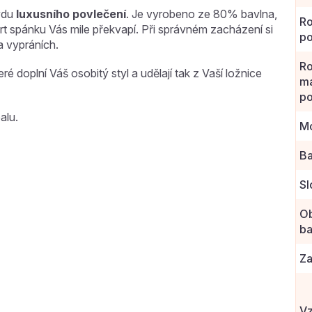
avdu
luxusního povlečení
. Je vyrobeno ze 80% bavlna,
R
t spánku Vás mile překvapí. Při správném zacházení si
po
 vypráních.
R
é doplní Váš osobitý styl a udělají tak z Vaší ložnice
ma
po
alu.
Mo
Ba
Sl
O
ba
Za
Vz