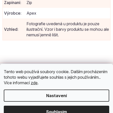
Zapínaní
:
Zip
Výrobce
:
Apex
Fotografie uvedená u produktu je pouze
Vzhled
:
ilustrační. Vzor i barvy produktu se mohou ale
nemusí jemně lišit.
Z
á
O nákupu
p
Tento web používá soubory cookie. Dalším procházením
a
Můj účet
tohoto webu vyjadřujete souhlas s jejich používáním..
t
Více informací
zde
.
í
Možnosti dopravy a platby
Nastavení
Sledujte nás na sociálních sítích
Copyright 2026
Aaram
. Všechna práva vyhrazena.
Upravit nastavení
Souhlasím
cookies