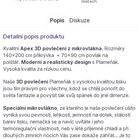
místech
Popis
Diskuze
Detailní popis produktu
Kvalitní
Apex
3D povlečení z mikrovlákna
. Rozměry
140x200 cm přikrývka + 70x90 cm povlak na
polštář.
Moderní a realistický design
s Plameňák.
Vysoká kvalita za nízkou cenu.
Naše
3D povlečení
Plameňák
s vysokou kvalitou tisku
jsou tím pravým pro všechny, kdož se chtějí ponořit do
světa fantazie a povýšit tak svůj spánek do jiné dimenze.
Speciální mikrovlákno
, ze kterého je naše povlečení ušito
vyniká svou pevností, lehkostí, jemností na dotek, stálostí
barev tisku, nemačká se a navíc uvítáte i jeho
termoregulační vlastnosti, neb v létě příjemně chladí a při
dlouhých zimních nocích Vás zase dokáže zahřát... Je to