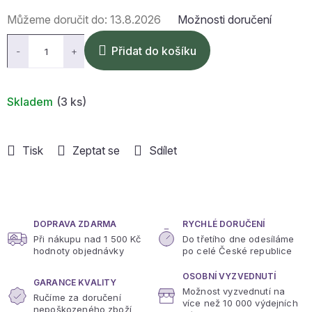
Měrná
Můžeme doručit do:
13.8.2026
Možnosti doručení
cena:
Přidat do košíku
Skladem
(3 ks)
Tisk
Zeptat se
Sdílet
DOPRAVA ZDARMA
RYCHLÉ DORUČENÍ
Při nákupu nad 1 500 Kč
Do třetího dne odesíláme
hodnoty objednávky
po celé České republice
OSOBNÍ VYZVEDNUTÍ
GARANCE KVALITY
Možnost vyzvednutí na
Ručíme za doručení
více
než 10 000 výdejních
nepoškozeného zboží