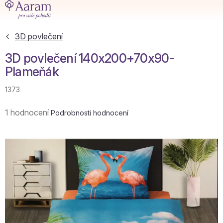
Přejít
na
obsah
3D povlečení
3D povlečení 140x200+70x90-
Plameňák
1373
Průměrné
1 hodnocení
Podrobnosti hodnocení
hodnocení
produktu
je
5,0
z
5
hvězdiček.