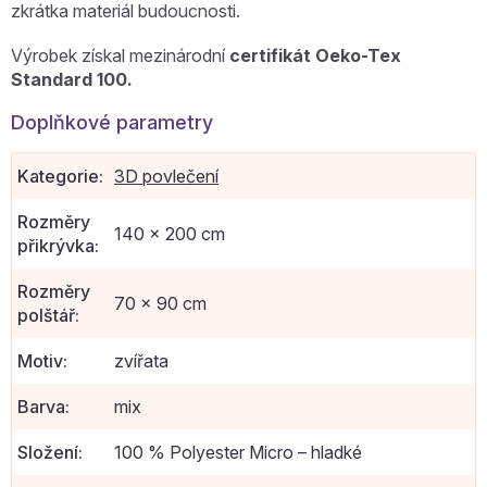
zkrátka materiál budoucnosti.
Výrobek získal mezinárodní
certifikát Oeko-Tex
Standard 100.
Doplňkové parametry
Kategorie
:
3D povlečení
Rozměry
140 x 200 cm
přikrývka
:
Rozměry
70 x 90 cm
polštář
:
Motiv
:
zvířata
Barva
:
mix
Složení
:
100 % Polyester Micro – hladké