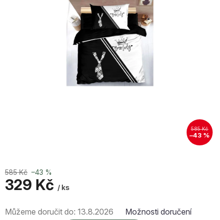
585 Kč
–43 %
585 Kč
–43 %
329 Kč
/ ks
Měrná
Můžeme doručit do:
13.8.2026
Možnosti doručení
cena: