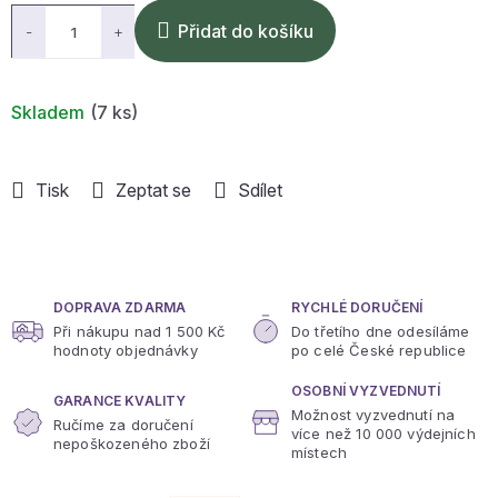
Přidat do košíku
Skladem
(7 ks)
Tisk
Zeptat se
Sdílet
DOPRAVA ZDARMA
RYCHLÉ DORUČENÍ
Při nákupu nad 1 500 Kč
Do třetího dne odesíláme
hodnoty objednávky
po celé České republice
OSOBNÍ VYZVEDNUTÍ
GARANCE KVALITY
Možnost vyzvednutí na
Ručíme za doručení
více
než 10 000 výdejních
nepoškozeného zboží
místech