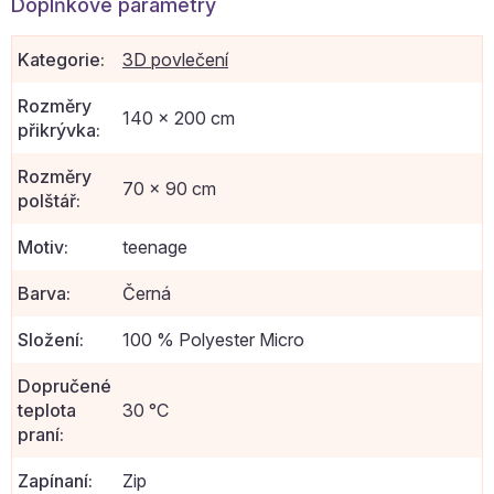
Doplňkové parametry
Kategorie
:
3D povlečení
Rozměry
140 x 200 cm
přikrývka
:
Rozměry
70 x 90 cm
polštář
:
Motiv
:
teenage
Barva
:
Černá
Složení
:
100 % Polyester Micro
Dopručené
teplota
30 °C
praní
:
Zapínaní
:
Zip