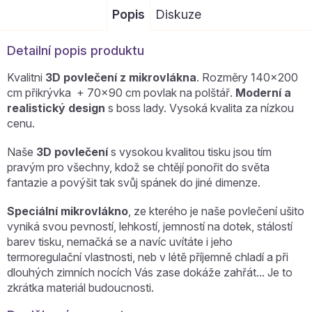
Popis
Diskuze
Detailní popis produktu
Kvalitni
3D povlečení z mikrovlákna
. Rozměry 140x200
cm přikrývka + 70x90 cm povlak na polštář.
Moderní a
realistický design
s boss lady. Vysoká kvalita za nízkou
cenu.
Naše
3D povlečení
s vysokou kvalitou tisku jsou tím
pravým pro všechny, kdož se chtějí ponořit do světa
fantazie a povýšit tak svůj spánek do jiné dimenze.
Speciální mikrovlákno
, ze kterého je naše povlečení ušito
vyniká svou pevností, lehkostí, jemností na dotek, stálostí
barev tisku, nemačká se a navíc uvítáte i jeho
termoregulační vlastnosti, neb v létě příjemně chladí a při
dlouhých zimních nocích Vás zase dokáže zahřát... Je to
zkrátka materiál budoucnosti.