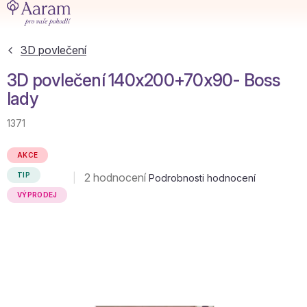
Přejít
na
obsah
3D povlečení
3D povlečení 140x200+70x90- Boss
lady
1371
AKCE
Průměrné
2 hodnocení
TIP
Podrobnosti hodnocení
hodnocení
VÝPRODEJ
produktu
je
5,0
z
5
hvězdiček.