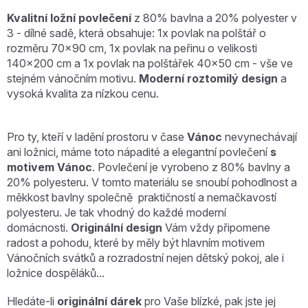
Kvalitní ložní povlečení
z 80% bavlna a 20% polyester
v
3 - dílné sadě, která obsahuje: 1x povlak na polštář o
rozměru 70x90 cm, 1x povlak na peřinu o velikosti
140x200 cm a 1x povlak na polštářek 40x50 cm - vše ve
stejném vánočním motivu.
Moderní
roztomilý design
a
vysoká kvalita za nízkou cenu.
Pro ty, kteří v ladění prostoru v čase
Vánoc
nevynechávají
ani ložnici, máme toto nápadité a elegantní povlečení
s
motivem Vánoc
. Povlečení je vyrobeno z 80% bavlny a
20% polyesteru. V tomto materiálu se snoubí pohodlnost a
měkkost bavlny společně praktičností a nemačkavostí
polyesteru. Je tak vhodný do každé moderní
domácnosti.
Originální design
Vám vždy připomene
radost a pohodu, které by měly být hlavním motivem
Vánočních svátků a rozradostní nejen dětský pokoj, ale i
ložnice dospěláků...
Hledáte-li
originální dárek
pro Vaše blízké, pak jste jej