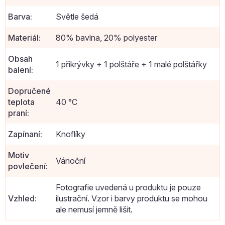
Barva
:
Světle šedá
Materiál
:
80% bavlna, 20% polyester
Obsah
1 přikrývky + 1 polštáře + 1 malé polštářky
balení
:
Dopručené
teplota
40 °C
praní
:
Zapínaní
:
Knoflíky
Motiv
Vánoční
povlečení
:
Fotografie uvedená u produktu je pouze
Vzhled
:
ilustrační. Vzor i barvy produktu se mohou
ale nemusí jemně lišit.