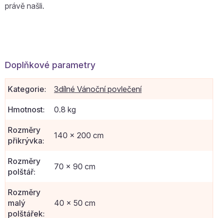
právě našli.
Doplňkové parametry
Kategorie
:
3dílné Vánoční povlečení
Hmotnost
:
0.8 kg
Rozměry
140 x 200 cm
přikrývka
:
Rozměry
70 x 90 cm
polštář
:
Rozměry
malý
40 x 50 cm
polštářek
: