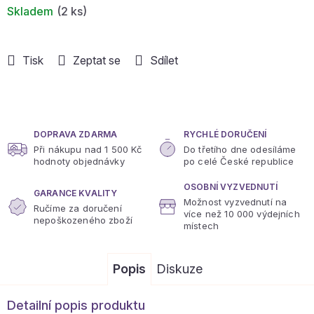
Skladem
(2 ks)
Tisk
Zeptat se
Sdílet
DOPRAVA ZDARMA
RYCHLÉ DORUČENÍ
Při nákupu nad 1 500 Kč
Do třetího dne odesíláme
hodnoty objednávky
po celé České republice
OSOBNÍ VYZVEDNUTÍ
GARANCE KVALITY
Možnost vyzvednutí na
Ručíme za doručení
více
než 10 000 výdejních
nepoškozeného zboží
místech
Popis
Diskuze
Detailní popis produktu