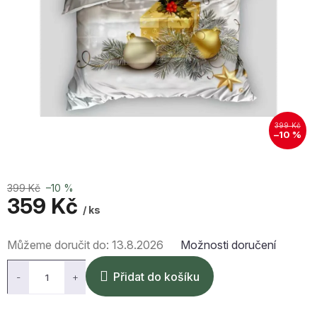
399 Kč
–10 %
399 Kč
–10 %
359 Kč
/ ks
Měrná
Můžeme doručit do:
13.8.2026
Možnosti doručení
cena:
Přidat do košíku