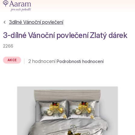
Přejít
na
obsah
3dílné Vánoční povlečení
3-dílné Vánoční povlečení Zlatý dárek
2266
Průměrné
2 hodnocení
AKCE
Podrobnosti hodnocení
hodnocení
produktu
je
5,0
z
5
hvězdiček.