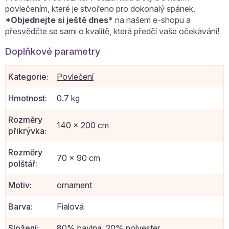
povlečením, které je stvořeno pro dokonalý spánek.
*Objednejte si ještě dnes*
na našem e-shopu a
přesvědčte se sami o kvalitě, která předčí vaše očekávání!
Doplňkové parametry
Kategorie
:
Povlečení
Hmotnost
:
0.7 kg
Rozměry
140 x 200 cm
přikrývka
:
Rozměry
70 x 90 cm
polštář
:
Motiv
:
ornament
Barva
:
Fialová
Složení
:
80% bavlna, 20% polyester