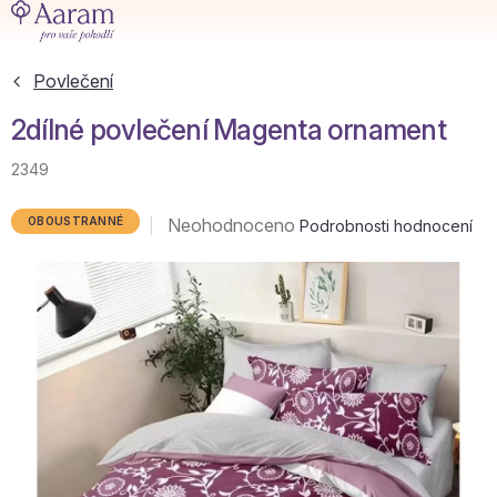
Přejít
na
obsah
Povlečení
2dílné povlečení Magenta ornament
2349
Průměrné
Neohodnoceno
OBOUSTRANNÉ
Podrobnosti hodnocení
hodnocení
produktu
je
0,0
z
5
hvězdiček.