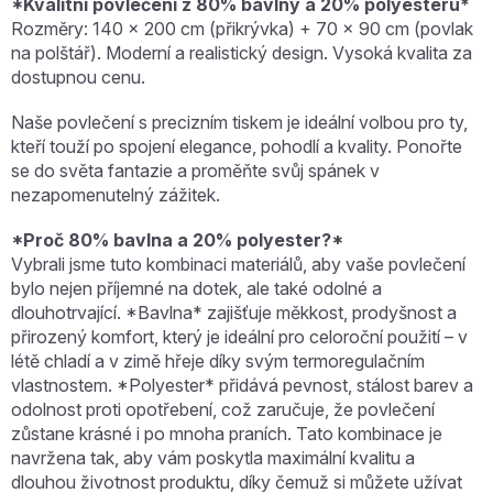
*Kvalitní povlečení z 80% bavlny a 20% polyesteru*
Rozměry: 140 x 200 cm (přikrývka) + 70 x 90 cm (povlak
na polštář). Moderní a realistický design. Vysoká kvalita za
dostupnou cenu.
Naše povlečení s precizním tiskem je ideální volbou pro ty,
kteří touží po spojení elegance, pohodlí a kvality. Ponořte
se do světa fantazie a proměňte svůj spánek v
nezapomenutelný zážitek.
*Proč 80% bavlna a 20% polyester?*
Vybrali jsme tuto kombinaci materiálů, aby vaše povlečení
bylo nejen příjemné na dotek, ale také odolné a
dlouhotrvající. *Bavlna* zajišťuje měkkost, prodyšnost a
přirozený komfort, který je ideální pro celoroční použití – v
létě chladí a v zimě hřeje díky svým termoregulačním
vlastnostem. *Polyester* přidává pevnost, stálost barev a
odolnost proti opotřebení, což zaručuje, že povlečení
zůstane krásné i po mnoha praních. Tato kombinace je
navržena tak, aby vám poskytla maximální kvalitu a
dlouhou životnost produktu, díky čemuž si můžete užívat