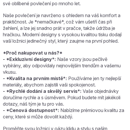
své oblíbené povlečení po mnoho let.
Naše povlečení je navrženo s ohledem na váš komfort a
praktičnost. Je *nemačkavé*, což vám ušetří čas při
žehlení, a lze jej snadno prát v pračce, takže údržba je
hračkou. Moderní designy s vysokou kvalitou tisku dodají
vaší ložnici jedinečný styl, který zaujme na první pohled.
*Proč nakupovat u nás?*
- *Exkluzivní designy*:
Naše vzory jsou pečlivě
vybírány, aby odpovídaly nejnovějším trendům a vašemu
vkusu.
- *Kvalita na prvním místě*:
Používáme jen ty nejlepší
materiály, abychom zajistili vaši spokojenost.
- *Rychlé dodání a skvělý servis*:
Vaše objednávky
doručíme rychle a s úsměvem. Pokud budete mít jakékoli
dotazy, náš tým je tu pro vás.
- *Cenová dostupnost*:
Nabízíme prémiovou kvalitu za
ceny, které si může dovolit každý.
Proměňte svou ložnici v oázu klidu a stylu s naším