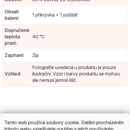
Obsah
1 přikrývka + 1 polštář
balení
:
Dopručené
teplota
40 °C
praní
:
Zapínaní
:
Zip
Fotografie uvedená u produktu je pouze
Vzhled
:
ilustrační. Vzor i barvy produktu se mohou
ale nemusí jemně lišit.
Z
á
O nákupu
p
Tento web používá soubory cookie. Dalším procházením
a
Můj účet
tohoto webu vyjadřujete souhlas s jejich používáním..