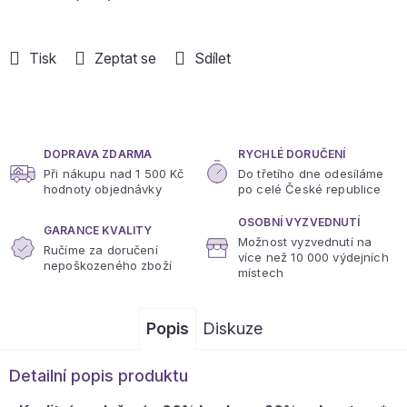
Tisk
Zeptat se
Sdílet
DOPRAVA ZDARMA
RYCHLÉ DORUČENÍ
Při nákupu nad 1 500 Kč
Do třetího dne odesíláme
hodnoty objednávky
po celé České republice
OSOBNÍ VYZVEDNUTÍ
GARANCE KVALITY
Možnost vyzvednutí na
Ručíme za doručení
více
než 10 000 výdejních
nepoškozeného zboží
místech
Popis
Diskuze
Detailní popis produktu