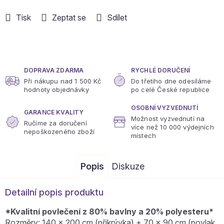
Tisk
Zeptat se
Sdílet
DOPRAVA ZDARMA
RYCHLÉ DORUČENÍ
Při nákupu nad 1 500 Kč
Do třetího dne odesíláme
hodnoty objednávky
po celé České republice
OSOBNÍ VYZVEDNUTÍ
GARANCE KVALITY
Možnost vyzvednutí na
Ručíme za doručení
více
než 10 000 výdejních
nepoškozeného zboží
místech
Popis
Diskuze
Detailní popis produktu
*Kvalitní povlečení z 80% bavlny a 20% polyesteru*
Rozměry: 140 x 200 cm (přikrývka) + 70 x 90 cm (povlak