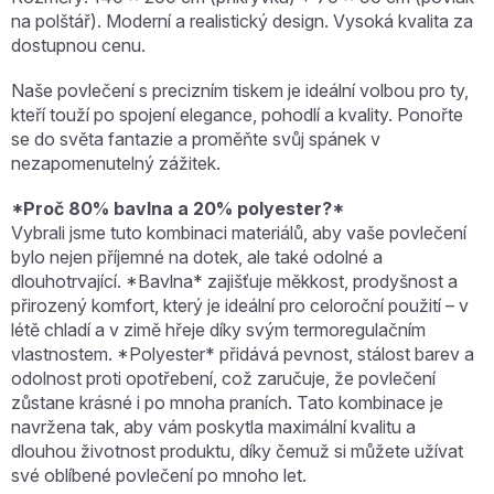
na polštář). Moderní a realistický design. Vysoká kvalita za
dostupnou cenu.
Naše povlečení s precizním tiskem je ideální volbou pro ty,
kteří touží po spojení elegance, pohodlí a kvality. Ponořte
se do světa fantazie a proměňte svůj spánek v
nezapomenutelný zážitek.
*Proč 80% bavlna a 20% polyester?*
Vybrali jsme tuto kombinaci materiálů, aby vaše povlečení
bylo nejen příjemné na dotek, ale také odolné a
dlouhotrvající. *Bavlna* zajišťuje měkkost, prodyšnost a
přirozený komfort, který je ideální pro celoroční použití – v
létě chladí a v zimě hřeje díky svým termoregulačním
vlastnostem. *Polyester* přidává pevnost, stálost barev a
odolnost proti opotřebení, což zaručuje, že povlečení
zůstane krásné i po mnoha praních. Tato kombinace je
navržena tak, aby vám poskytla maximální kvalitu a
dlouhou životnost produktu, díky čemuž si můžete užívat
své oblíbené povlečení po mnoho let.