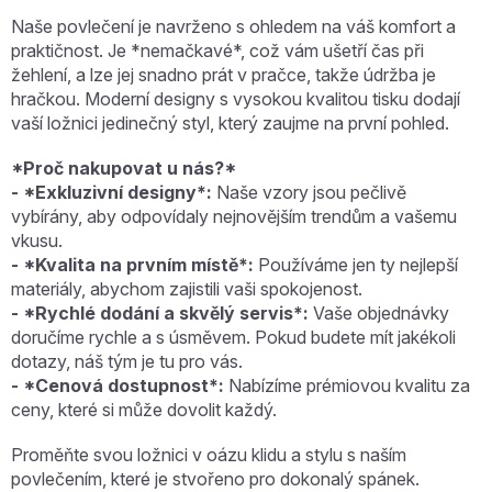
Naše povlečení je navrženo s ohledem na váš komfort a
praktičnost. Je *nemačkavé*, což vám ušetří čas při
žehlení, a lze jej snadno prát v pračce, takže údržba je
hračkou. Moderní designy s vysokou kvalitou tisku dodají
vaší ložnici jedinečný styl, který zaujme na první pohled.
*Proč nakupovat u nás?*
- *Exkluzivní designy*:
Naše vzory jsou pečlivě
vybírány, aby odpovídaly nejnovějším trendům a vašemu
vkusu.
- *Kvalita na prvním místě*:
Používáme jen ty nejlepší
materiály, abychom zajistili vaši spokojenost.
- *Rychlé dodání a skvělý servis*:
Vaše objednávky
doručíme rychle a s úsměvem. Pokud budete mít jakékoli
dotazy, náš tým je tu pro vás.
- *Cenová dostupnost*:
Nabízíme prémiovou kvalitu za
ceny, které si může dovolit každý.
Proměňte svou ložnici v oázu klidu a stylu s naším
povlečením, které je stvořeno pro dokonalý spánek.