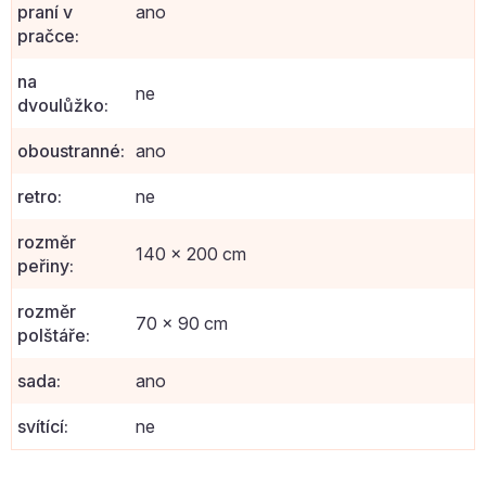
praní v
ano
pračce
:
na
ne
dvoulůžko
:
oboustranné
:
ano
retro
:
ne
rozměr
140 x 200 cm
peřiny
:
rozměr
70 x 90 cm
polštáře
:
sada
:
ano
svítící
:
ne