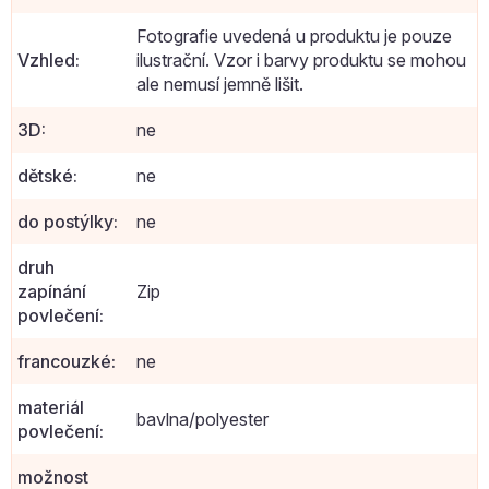
Fotografie uvedená u produktu je pouze
Vzhled
:
ilustrační. Vzor i barvy produktu se mohou
ale nemusí jemně lišit.
3D
:
ne
dětské
:
ne
do postýlky
:
ne
druh
zapínání
Zip
povlečení
:
francouzké
:
ne
materiál
bavlna/polyester
povlečení
:
možnost