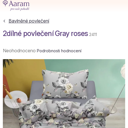
Přejít
na
obsah
Bavlněné povlečení
2dílné povlečení Gray roses
2411
Průměrné
Neohodnoceno
Podrobnosti hodnocení
hodnocení
produktu
je
0,0
z
5
hvězdiček.