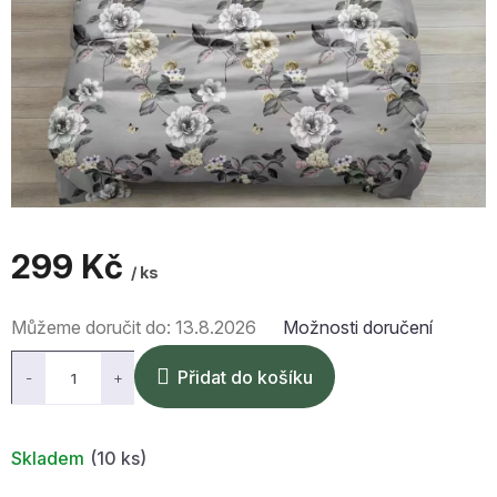
299 Kč
/ ks
Měrná
Můžeme doručit do:
13.8.2026
Možnosti doručení
cena:
Přidat do košíku
Skladem
(10 ks)